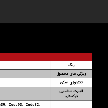
رنگ
ویژگی های محصول
تکنولوژی اسکن
قابلیت شناسایی
بارکدهای
de39、Code93、Code32、