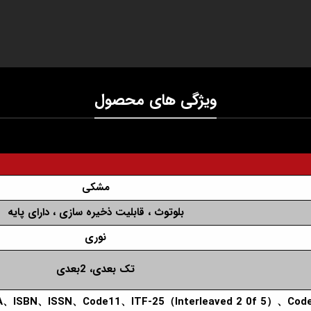
ویژگی های محصول
مشکی
بلوتوث ، قابلیت ذخیره سازی ، دارای پایه
نوری
تک بعدی، 2بعدی
A、ISBN、ISSN、Code11、ITF-25（Interleaved 2 0f 5）、Co