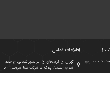
نید!
اطلاعات تماس
ام، QR کد زیر را اسکن کنید و یا روی
تهران، خ کریمخان، خ ایرانشهر شمالی، خ جعفر
شهری (سپند)، پلاک 3، شرکت صبا سرویس آریا
02143000141
02143000170
info@sky4center.com