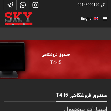
02143000170
English
صندوق فروشگاهی
T4-i5
صندوق فروشگاهی T4-i5
امتیازات محصول