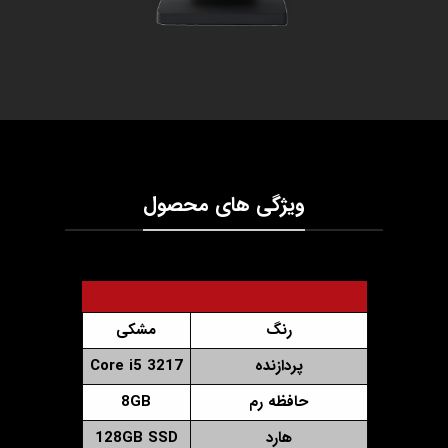
ویژگی های محصول
رنگ
مشکی
پردازنده
Core i5 3217
حافظه رم
8GB
هارد
128GB SSD